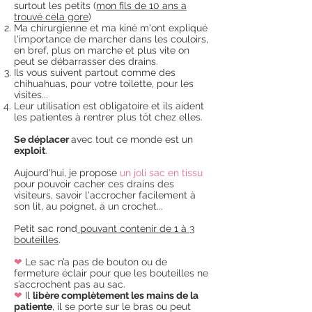
surtout les petits (
mon fils de 10 ans a
trouvé cela gore
)
Ma chirurgienne et ma kiné m'ont expliqué
l'importance de marcher dans les couloirs,
en bref, plus on marche et plus vite on
peut se débarrasser des drains.
Ils vous suivent partout comme des
chihuahuas, pour votre toilette, pour les
visites...
Leur utilisation est obligatoire et ils aident
les patientes à rentrer plus tôt chez elles.
Se déplacer
avec tout ce monde est un
exploit
.
Aujourd'hui, je propose
un joli sac en tissu
pour pouvoir cacher ces drains des
visiteurs, savoir l'accrocher facilement à
son lit, au poignet, à un crochet...
Petit sac rond
pouvant contenir de 1 à 3
bouteilles
.
❤
Le sac n’a pas de bouton ou de
fermeture éclair pour que les bouteilles ne
s’accrochent pas au sac.
❤
Il
libère complètement les mains de la
patiente
, il se porte sur le bras ou peut