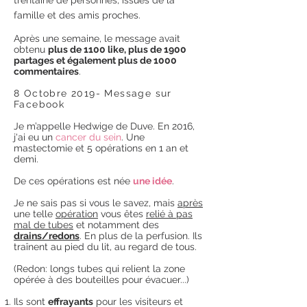
trentaine de personnes, issues de la
famille et des amis proches.
Après une semaine, le message avait
obtenu
plus de 1100 like, plus de 1900
partages et également plus de 1000
commentaires
.
8 Octobre 2019- Message sur
Facebook
Je m’appelle Hedwige de Duve. En 2016,
j'ai eu un
cancer du sein
. Une
mastectomie et 5 opérations en 1 an et
demi.
De ces opérations est née
une idée
.
Je ne sais pas si vous le savez, mais
après
une telle
opération
vous êtes
relié à pas
mal de tubes
et notamment des
drains/redons
. En plus de la perfusion. Ils
traînent au pied du lit, au regard de tous.
(Redon: longs tubes qui relient la zone
opérée à des bouteilles pour évacuer...)
Ils sont
effrayants
pour les visiteurs et